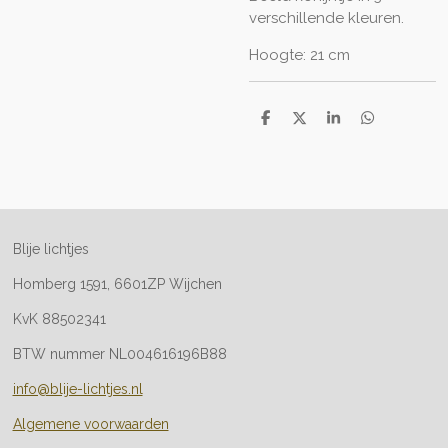
verschillende kleuren.
Hoogte: 21 cm
D
D
S
D
e
e
h
e
l
e
a
l
e
l
r
e
n
e
n
Blije lichtjes
Homberg 1591, 6601ZP Wijchen
KvK 88502341
BTW nummer NL004616196B88
info@blije-lichtjes.nl
Algemene voorwaarden