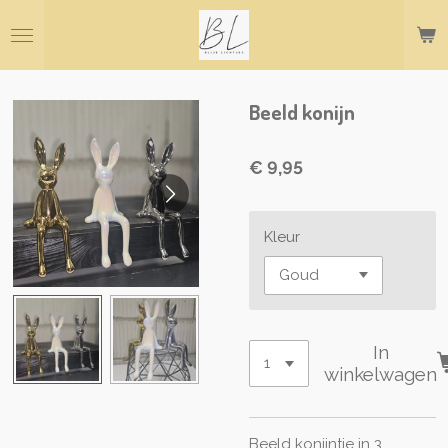
Ga
direct
naar
de
hoofdinhoud
Beeld konijn
€ 9,95
Kleur
In
winkelwagen
Beeld konijntje in 3