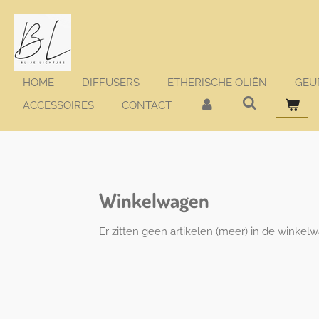
Ga
direct
naar
de
hoofdinhoud
HOME
DIFFUSERS
ETHERISCHE OLIËN
GEU
ACCESSOIRES
CONTACT
Winkelwagen
Er zitten geen artikelen (meer) in de winkel