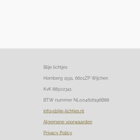
Blije lichtjes
Homberg 1591, 6601ZP Wijchen
KvK 88502341
BTW nummer NL004616196B88
info@blije-lichtjes.nl
Algemene voorwaarden
Privacy Policy