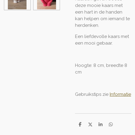
deze mooie kaars met
een hart in de handen
kan helpen om iemand te
herdenken.
Een liefdevolle kaars met
een mooi gebaar.
Hoogte: 8 cm, breedte 8
cm
Gebruikstips zie
Informatie
D
D
S
D
e
e
h
e