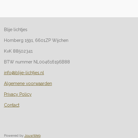
l
e
a
l
e
l
r
e
n
e
n
Blije lichtjes
Homberg 1591, 6601ZP Wijchen
KvK 88502341
BTW nummer NL004616196B88
info@blije-lichtjes.nl
Algemene voorwaarden
Privacy Policy
Contact
Powered by
JouwWeb