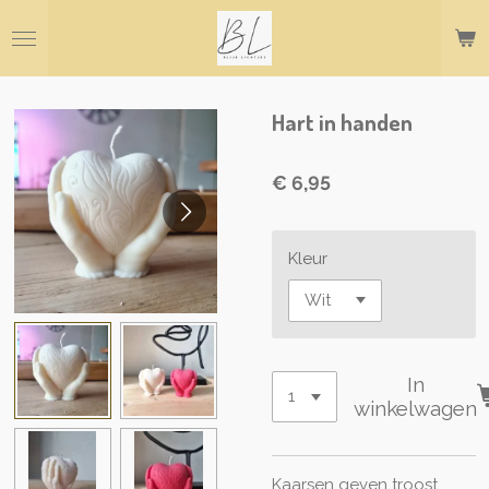
Ga
direct
naar
de
hoofdinhoud
Hart in handen
€ 6,95
Kleur
In
winkelwagen
Kaarsen geven troost,