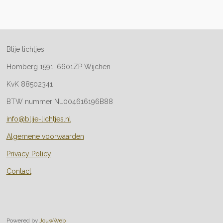
l
e
a
l
e
l
r
e
n
e
n
Blije lichtjes
Homberg 1591, 6601ZP Wijchen
KvK 88502341
BTW nummer NL004616196B88
info@blije-lichtjes.nl
Algemene voorwaarden
Privacy Policy
Contact
Powered by
JouwWeb