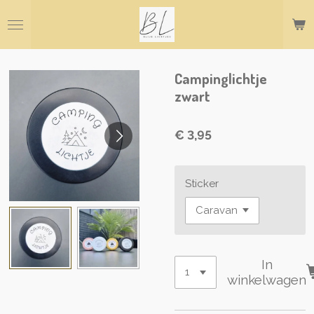
Ga
direct
naar
de
hoofdinhoud
Campinglichtje
zwart
€ 3,95
Sticker
In
winkelwagen