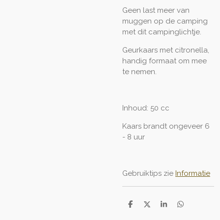
Geen last meer van
muggen op de camping
met dit campinglichtje.
Geurkaars met citronella,
handig formaat om mee
te nemen.
Inhoud: 50 cc
Kaars brandt ongeveer 6
- 8 uur
Gebruiktips zie
Informatie
D
D
S
D
e
e
h
e