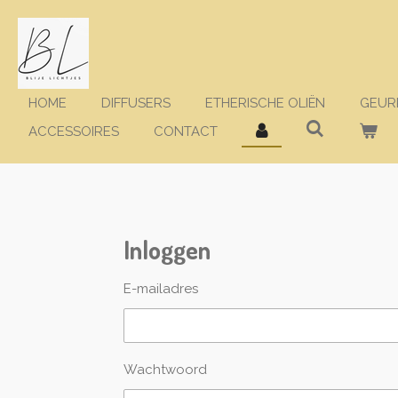
Ga
direct
naar
de
hoofdinhoud
HOME
DIFFUSERS
ETHERISCHE OLIËN
GEUR
ACCESSOIRES
CONTACT
Inloggen
E-mailadres
Wachtwoord